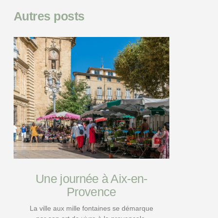
Autres posts
Une journée à Aix-en-
Provence
La ville aux mille fontaines se démarque