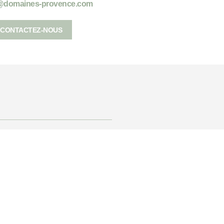
@domaines-provence.com
CONTACTEZ-NOUS
NTACT
SUIVEZ-NOUS
FACEBOOK
 COMMERCIAL