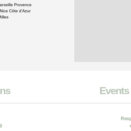
arseille Provence
 Nice Côte d’Azur
illes
ons
Events 
Resp
9